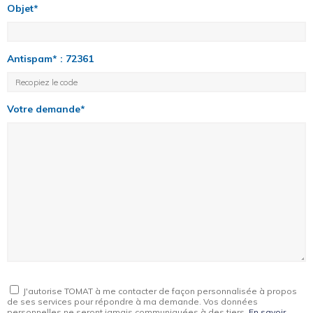
Objet*
Antispam* : 72361
Votre demande*
J'autorise TOMAT à me contacter de façon personnalisée à propos
de ses services pour répondre à ma demande. Vos données
personnelles ne seront jamais communiquées à des tiers.
En savoir