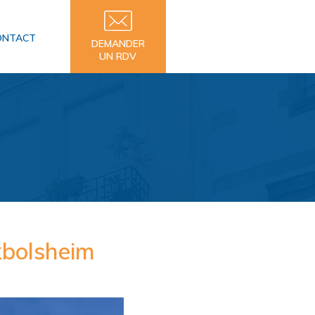
ONTACT
DEMANDER
UN RDV
ckbolsheim